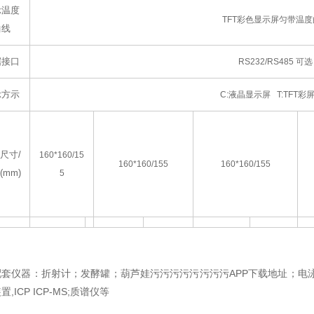
示温度
TFT
彩色显示屏匀带温度
曲线
据接口
RS232/RS485
可选
示方示
C:
液晶显示屏 T:TFT彩
尺寸/
160*160/15
160*160/155
160*160/155
(mm)
5
套仪器：折射计；发酵罐；葫芦娃污污污污污污污污APP下载地址；电泳仪
装置
,ICP ICP-MS;
质谱仪等