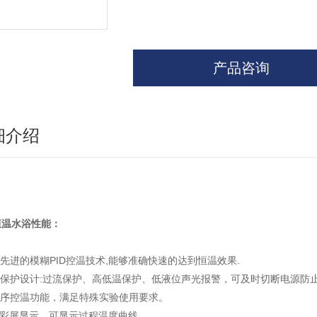
产品咨询
细介绍
恒温水浴性能
：
用先进的模糊PID控温技术,能够准确快速的达到恒温效果.
保护设计:过流保护、高低温保护、低液位声光报警，可及时切断电源防止干烧
序控温功能，满足特殊实验使用要求。
FT彩屏显示，可显示过程温度曲线