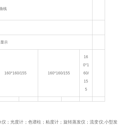
曲线
屏显示
16
0*1
160*160/155
160*160/155
60/
15
5
；光度计；色谱柱；粘度计；旋转蒸发仪；流变仪
;
小型发