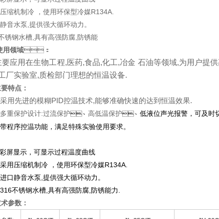
用压缩机制冷 ，使用环保型冷媒R134A.
口静音水泵,提供强大循环动力。
16不锈钢水槽,具有高强防腐,防锈能
使用领域
：
主要应用在生物工程,医药,食品,化工,冶金 石油等领域,为用户
,工厂实验室,质检部门理想的恒温设备.
要特点：
采用先进的模糊PID控温技术,能够准确快速的达到恒温效果.
多重保护设计
:
过流保护
高低温保护
低液位声光报警，可及时切断
、
、
带程序控温功能，满足特殊实验使用要求。
彩屏显示，可显示过程温度曲线
采用压缩机制冷
，使用环保型冷媒
R134A.
进口静音水泵
,
提供强大循环动力。
:316
不锈钢水槽
,
具有高强防腐
,
防锈能力
.
术参数：