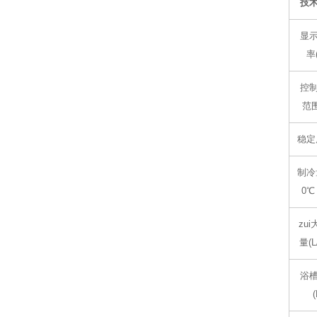
技
显
率
控
范围
稳定
制冷
0℃
zu
量(L
浴
(