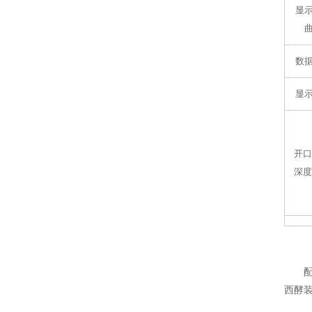
显
数
显
开口
深度
配
西酵