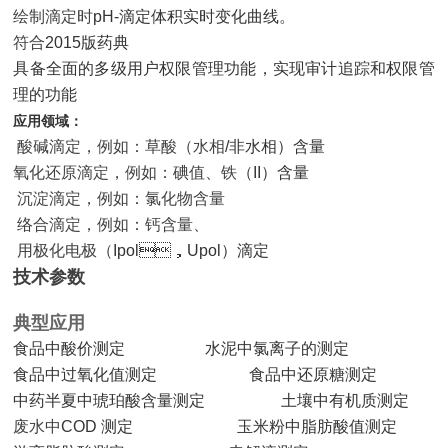
绘制滴定时
pH-滴定体积实时变化曲线。
符合
2015版药典
具备全面的多级用户权限管理功能
，
实现审计追踪和权限管
理的功能
应用领域：
酸碱滴定，例如：草酸（水相
/非水相）含量
氧化还原滴定，例如：碘值、铁（
II）含量
沉淀滴定，例如：氯化物含量
络合滴定，例如：钙含量、
用极化电极（
Ipol，Upol）滴定
技术参数
典型应用
食品中酸价测定
水泥中氯离子的测定
食品中过氧化值测定
食品中还原糖测定
中药半夏中琥珀酸含量测定 土壤中有机质测定
废水中
COD 测定 玉米粉中脂肪酸值测定