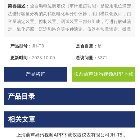
简要描述：
全自动电位滴定仪（审计追踪功能）是应用电位滴定
法进行容量分析的高精度电化学分析仪器，采用模块化设计，由
容量滴定装置、控制装置、测试装置三部分组成，可进行酸碱滴
定、氧化还原、沉淀和络合等多种滴定。仪器有常量滴定、微量
滴定、终点设置滴定、体积设置滴定及模式滴定等功能，用户也
可根据实际需求自行建滴定方法。
产品型号：
JH-T8
是否自营：
是
更新时间：
2025-10-09
总访问量：
5271
产品咨询
联系葫芦娃污视频APP下载
产品目录
相关文章
上海葫芦娃污视频APP下载仪器仪表有限公司JH-T9全自动电位滴定仪的技术参数