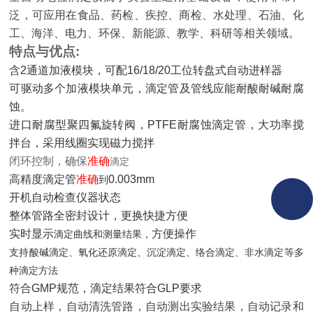
泛，可应用在食品、药检、疾控、商检、水处理、石油、化
工、海洋、电力、环保、新能源、教学、科研等相关领域。
特点与优点
:
含
2通道加液模块，可配16/18/20工位转盘式自动进样器
可驱动
多
个
加液模块单元，滴定管及管线应能耐酸耐碱耐腐
蚀。
进口
耐腐型聚四氟旋转
阀，
PTFE耐腐蚀
滴定管，大功率搅
拌台，采用线圈实现磁力搅拌
闭环控制，确保
准确
滴定
高精度滴定管
准确
0.00
3
mm
到
开机自动检查仪器状态
整体管路全密封设计，更换快捷方便
实时
显示
方便操作
滴定曲线和测量结果，
支持酸碱滴定、氧化还原滴定、沉淀滴定、络合滴定、非水滴定等多
种滴定方法
符合
GMP规范，滴定结果符合GLP要求
自动上样，自动清洗管路，自动测出实验结果，自动记录和